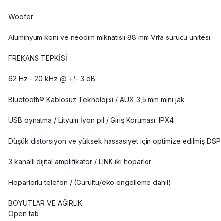
Woofer
Alüminyum koni ve neodim mıknatıslı 88 mm Vifa sürücü ünitesi
FREKANS TEPKİSİ
62 Hz - 20 kHz @ +/- 3 dB
Bluetooth® Kablosuz Teknolojisi / AUX 3,5 mm mini jak
USB oynatma / Lityum İyon pil / Giriş Koruması: IPX4
Düşük distorsiyon ve yüksek hassasiyet için optimize edilmiş DS
3 kanallı dijital amplifikatör / LINK iki hoparlör
Hoparlörlü telefon / (Gürültü/eko engelleme dahil)
BOYUTLAR VE AĞIRLIK
Open tab