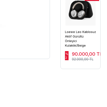
Loewe Leo Kablosuz
Aktif Gürültü
Önleyici
Kulaklık/Beige
90.000,00
TL
%
2
92.000,00 TL