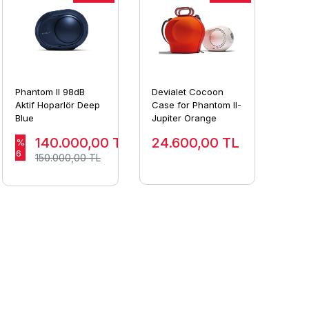
Phantom II 98dB
Devialet Cocoon
Aktif Hoparlör Deep
Case for Phantom II-
Blue
Jupiter Orange
140.000,00
TL
24.600,00
TL
%
6
150.000,00 TL