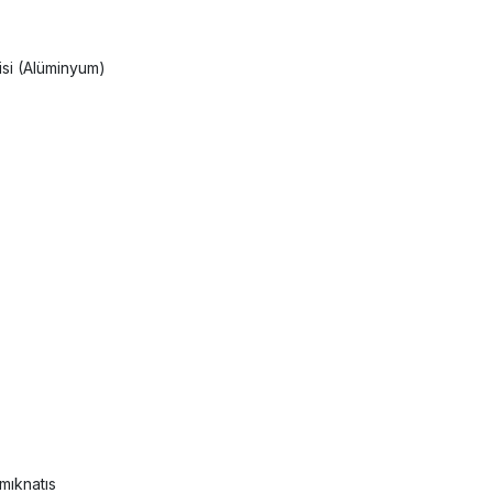
isi (Alüminyum)
 mıknatıs