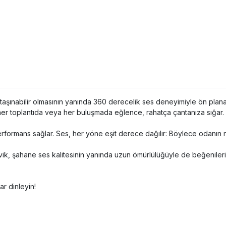
 taşınabilir olmasının yanında 360 derecelik ses deneyimiyle ön plan
, her toplantıda veya her buluşmada eğlence, rahatça çantanıza sığar.
ormans sağlar. Ses, her yöne eşit derece dağılır: Böylece odanın ner
kjavik, şahane ses kalitesinin yanında uzun ömürlülüğüyle de beğeniler
ar dinleyin!