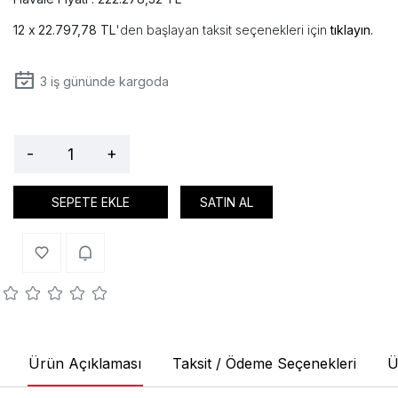
22.797,78 TL
'den başlayan taksit seçenekleri için
tıklayın.
3
iş gününde kargoda
-
+
SEPETE EKLE
SATIN AL
Ürün Açıklaması
Taksit / Ödeme Seçenekleri
Ü