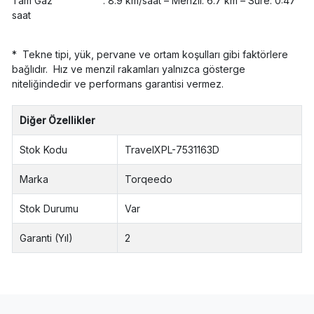
Tam Gaz : 8.9 km/saat – Menzil: 6.7 km – Süre: 0:47
saat
* Tekne tipi, yük, pervane ve ortam koşulları gibi faktörlere
bağlıdır. Hız ve menzil rakamları yalnızca gösterge
niteliğindedir ve performans garantisi vermez.
Diğer Özellikler
Stok Kodu
TravelXPL-7531163D
Marka
Torqeedo
Stok Durumu
Var
Garanti (Yıl)
2