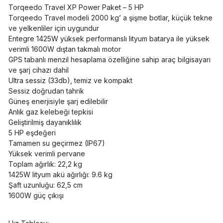
Torqeedo Travel XP Power Paket – 5 HP
Torqeedo Travel modeli 2000 kg’ a şişme botlar, küçük tekne
ve yelkenliler için uygundur
Entegre 1425W yüksek performanslı lityum batarya ile yüksek
verimli 1600W dıştan takmalı motor
GPS tabanlı menzil hesaplama özelliğine sahip araç bilgisayarı
ve şarj cihazı dahil
Ultra sessiz (33db), temiz ve kompakt
Sessiz doğrudan tahrik
Güneş enerjisiyle şarj edilebilir
Anlık gaz kelebeği tepkisi
Geliştirilmiş dayanıklılık
5 HP eşdeğeri
Tamamen su geçirmez (IP67)
Yüksek verimli pervane
Toplam ağırlık: 22,2 kg
1425W lityum akü ağırlığı: 9.6 kg
Şaft uzunluğu: 62,5 cm
1600W güç çıkışı