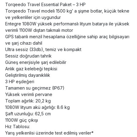
Torqeedo Travel Essential Paket – 3 HP
Torqeedo Travel modeli 1500 kg’ a şişme botlar, küçük tekne
ve yelkenliler için uygundur
Entegre 1080W yüksek performanslı lityum batarya ile yüksek
verimli 1100W dıştan takmalı motor
GPS tabanlı menzil hesaplama özelliğine sahip araç bilgisayarı
ve şarj cihazı dahil
Ultra sessiz (33db), temiz ve kompakt
Sessiz doğrudan tahrik
Güneş enerjisiyle şarj edilebilir
Anlık gaz kelebeği tepkisi
Geliştirilmiş dayanıklılık
3 HP eşdeğeri
Tamamen su geçirmez (IP67)
Yüksek verimli pervane
Toplam ağırlık: 20,2 kg
1080W lityum akü ağırlığı: 8.6 kg
Şaft uzunluğu: 62,5 cm
1100W güç çıkışı
Hız Tablosu:
Yarış yelkenlisi üzerinde test edilmiş veriler*