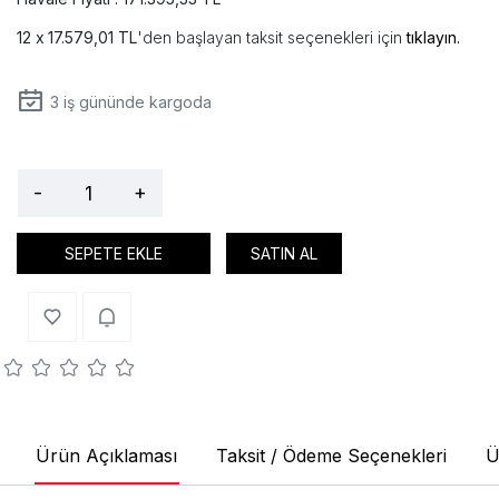
17.579,01 TL
'den başlayan taksit seçenekleri için
tıklayın.
3
iş gününde kargoda
-
+
SEPETE EKLE
SATIN AL
Ürün Açıklaması
Taksit / Ödeme Seçenekleri
Ü