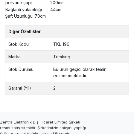
pervane çapı
200mm
Bağlantı yüksekliği
44cm
Şaft Uzunluğu :70cm
Diğer Özellikler
Stok Kodu
TKL-196
Marka
Tomking
Stok Durumu
Bu ürün geçici olarak temin
edilememektedir.
Garanti (Yıl)
2
Zentra Elektronik Dış Ticaret Limited Şirketi
resmi satış sitesidir. Şirketimizin satışını yaptığı
ürünler, resmi dağıtıcı ve yetkili servis