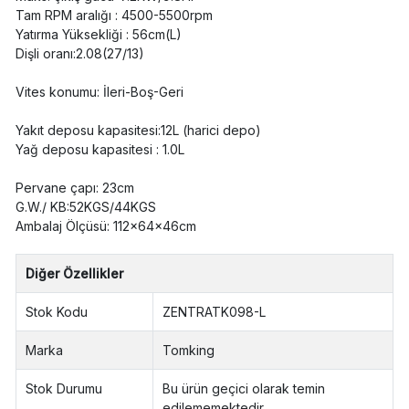
Tam RPM aralığı : 4500-5500rpm
Yatırma Yüksekliği : 56cm(L)
Dişli oranı:2.08(27/13)
Vites konumu: İleri-Boş-Geri
Yakıt deposu kapasitesi:12L (harici depo)
Yağ deposu kapasitesi : 1.0L
Pervane çapı: 23cm
G.W./ KB:52KGS/44KGS
Ambalaj Ölçüsü: 112x64x46cm
Diğer Özellikler
Stok Kodu
ZENTRATK098-L
Marka
Tomking
Stok Durumu
Bu ürün geçici olarak temin
edilememektedir.