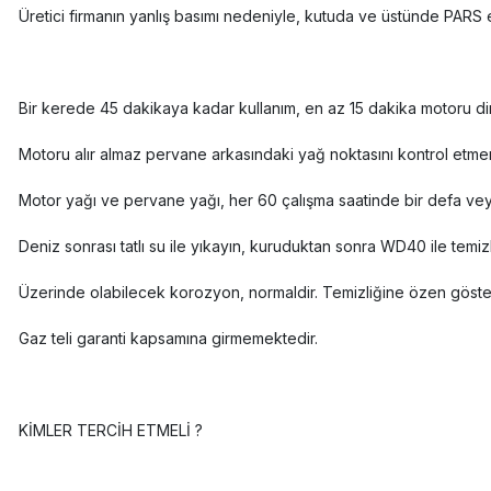
Üretici firmanın yanlış basımı nedeniyle, kutuda ve üstünde PARS e
Bir kerede 45 dakikaya kadar kullanım, en az 15 dakika motoru d
Motoru alır almaz pervane arkasındaki yağ noktasını kontrol etmen
Motor yağı ve pervane yağı, her 60 çalışma saatinde bir defa ve
Deniz sonrası tatlı su ile yıkayın, kuruduktan sonra WD40 ile temiz
Üzerinde olabilecek korozyon, normaldir. Temizliğine özen göster
Gaz teli garanti kapsamına girmemektedir.
KİMLER TERCİH ETMELİ ?