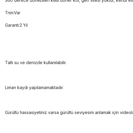
360 derece dönebilen kilitli döner kol, geri vitesi yoktur, kendi e
Trim:Var
Garanti:2 Yıl
Tatlı su ve denizde kullanılabilir.
Liman kaydı yapılamamaktadır.
Gürültü hassasiyetiniz varsa gürültü seviyesini anlamak için videolar