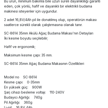
Bu ürün, minimum bakımla bile uzun süreli dayanıklılığı garanti
eden, çok yönlü, hafif ve dayanıklı bir elektrikli budama
makinesi isteyenler için uygundur.
2 adet 16,8V/4Ah pil ile donatılmış olup, operatörün makası
saatlerce sürekli olarak çalıştırmasına olanak tanır.
SC-8614 35mm Akülü Ağaç Budama Makası'nın Detayları
İki kesme boyutu seçilebilir;
Hafif ve ergonomik;
Maksimum kesme çapı: 35 mm.
SC-8614 35mm Ağaç Budama Makasının Özellikleri
Model no SC-8614
Kesme çapı: 0-35mm
En yüksek güç: 900W
Şarj cihazı besleme voltajı: 110-240V
Budayıcı Ağırlığı: 740g
Pil Ağırlığı: 360g
Li-pil: 16,8V 4Ah