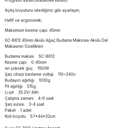
Progresif kesim;(Kademeli Kesim)
Açılış boyutunu istediğiniz gibi ayarlayın;
Hafif ve ergonomik;
Maksimum kesme çapı: 45mm
SC-8612 45mm Akülü Ağaç Budama Makinası Akülü Dal
Makasının Özellikleri
Budama makası SC-8612
Kesme çapı 0-45mm
en yüksek güç 1150W
Şarj cihazı besleme voltajı 110~240v
Budayıcı ağırlığı 1030g
Pil ağırlığı 515g
Li-pil 25.2V/ 4Ah
Çalışma zamanı 4-6 saat
Şarj süresi 3-4 saat
Paket 1 adet
Koli boyutu 57*44*32cm