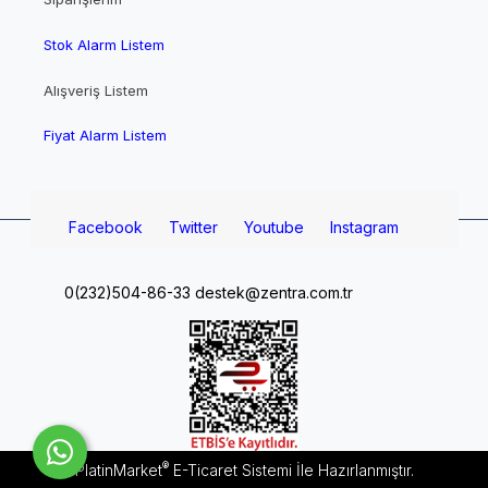
Stok Alarm Listem
Alışveriş Listem
Fiyat Alarm Listem
Facebook
Twitter
Youtube
Instagram
0(232)504-86-33
destek@zentra.com.tr
®
PlatinMarket
E-Ticaret Sistemi
İle Hazırlanmıştır.