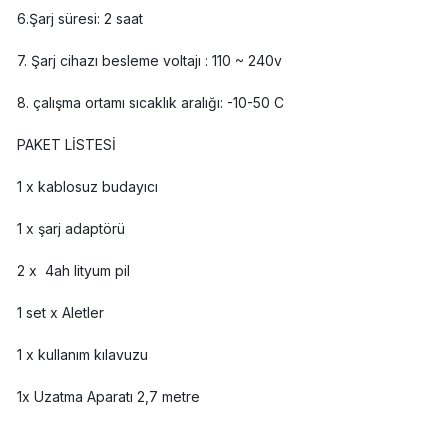
6.Şarj süresi: 2 saat
7. Şarj cihazı besleme voltajı : 110 ~ 240v
8. çalışma ortamı sıcaklık aralığı: -10-50 C
PAKET LİSTESİ
1 x kablosuz budayıcı
1 x şarj adaptörü
2 x 4ah lityum pil
1 set x Aletler
1 x kullanım kılavuzu
1x Uzatma Aparatı 2,7 metre