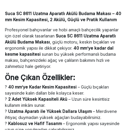
Suca SC 8611 Uzatma Aparatlı Akülü Budama Makası – 40
mm Kesim Kapasitesi, 2 Akülü, Güçlü ve Pratik Kullanım
Profesyonel bahçıvanlar ve hobi amaçlı bahçecilik yapanlar
için özel olarak tasarlanan
Suca SC 8611 Uzatma Aparatlı
Akülü Budama Makası
, güçlü motoru, keskin bıçakları ve
ergonomik yapısı ile dikkat çekiyor.
40 mm’ye kadar dal
kesme kapasitesi
sunan bu yüksek performanslı budama
makası, bahçenizdeki ağaç ve çalıların bakımını hızlı ve
zahmetsiz hale getiriyor.
Öne Çıkan Özellikler:
?
40 mm’ye Kadar Kesim Kapasitesi
– Güçlü bıçakları
sayesinde kalın dalları bile kolayca keser.
?
2 Adet Yüksek Kapasiteli Akü
– Uzun süre kesintisiz
kullanım imkânı sunar.
?
Uzatma Aparatı ile Yüksek Dallara Ulaşım
– Merdivene
ihtiyaç duymadan yüksek ağaçları budayabilirsiniz.
?
Kablosuz ve Hafif Tasarım
– Ergonomik yapısı sayesinde
uzun süre yorulmadan çalışabilirsiniz.