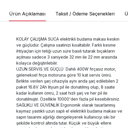
Ürün Açıklaması
Taksit / Ödeme Seçenekleri
Ü
KOLAY ÇALIŞMA SUCA elektrikli budama makası keskin
ve güçlüdür. Çalışma saatinizi kısaltabilir. Farklı kesme
ihtiyaçları için tetiği uzun süre basılı tutarak bıçakların
açılması sadece 3 saniyede 32 mm ile 22 mm arasında
kolayca değiştirilebilir.
UZUN SERVİS VE GÜÇLÜ Dahili 400W fırçasız motor,
geleneksel fırça motoruna göre 10 kat servis ömrü.
Birlikte verilen şarj cihazıyla aynı anda şarj edilebilen 2
paket 16.8V 2Ah lityum pil ile donatılmış olup, 8 saate
kadar kullanım ömrü, 2 saat hızlı şarj ve her pil ile
donatılmıştır. Özellikle 10000'den fazla pil kesebilirsiniz.
SAĞLIKLI VE GÜVENLİK Ergonomik olarak tasarlanmış
kaymaz yastıklı uzun saplı el elektrikli budama makası ve
sapın tasarımı ağırlığı dengeleyerek kullanıcıyı sıkı bir
şekilde kontrol altında tutar. Küçük ve büyük ellere