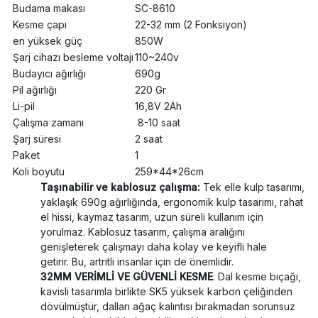
Budama makası
SC-8610
Kesme çapı
22-32 mm (2 Fonksiyon)
en yüksek güç
850W
Şarj cihazı besleme voltajı
110~240v
Budayıcı ağırlığı
690g
Pil ağırlığı
220 Gr
Li-pil
16,8V 2Ah
Çalışma zamanı
8-10 saat
Şarj süresi
2 saat
Paket
1
Koli boyutu
259*44*26cm
Taşınabilir ve kablosuz çalışma:
Tek elle kulp tasarımı,
yaklaşık 690g ağırlığında, ergonomik kulp tasarımı, rahat
el hissi, kaymaz tasarım, uzun süreli kullanım için
yorulmaz. Kablosuz tasarım, çalışma aralığını
genişleterek çalışmayı daha kolay ve keyifli hale
getirir. Bu, artritli insanlar için de önemlidir.
32MM VERİMLİ VE GÜVENLİ KESME
: Dal kesme bıçağı,
kavisli tasarımla birlikte SK5 yüksek karbon çeliğinden
dövülmüştür, dalları ağaç kalıntısı bırakmadan sorunsuz