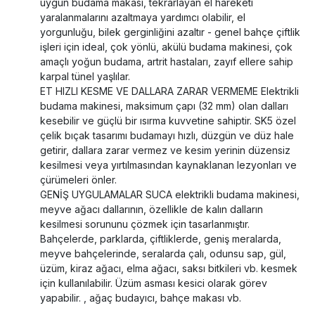
uygun budama makası, tekrarlayan el hareketi
yaralanmalarını azaltmaya yardımcı olabilir, el
yorgunluğu, bilek gerginliğini azaltır - genel bahçe çiftlik
işleri için ideal, çok yönlü, akülü budama makinesi, çok
amaçlı yoğun budama, artrit hastaları, zayıf ellere sahip
karpal tünel yaşlılar.
ET HIZLI KESME VE DALLARA ZARAR VERMEME Elektrikli
budama makinesi, maksimum çapı (32 mm) olan dalları
kesebilir ve güçlü bir ısırma kuvvetine sahiptir. SK5 özel
çelik bıçak tasarımı budamayı hızlı, düzgün ve düz hale
getirir, dallara zarar vermez ve kesim yerinin düzensiz
kesilmesi veya yırtılmasından kaynaklanan lezyonları ve
çürümeleri önler.
GENİŞ UYGULAMALAR SUCA elektrikli budama makinesi,
meyve ağacı dallarının, özellikle de kalın dalların
kesilmesi sorununu çözmek için tasarlanmıştır.
Bahçelerde, parklarda, çiftliklerde, geniş meralarda,
meyve bahçelerinde, seralarda çalı, odunsu sap, gül,
üzüm, kiraz ağacı, elma ağacı, saksı bitkileri vb. kesmek
için kullanılabilir. Üzüm asması kesici olarak görev
yapabilir. , ağaç budayıcı, bahçe makası vb.