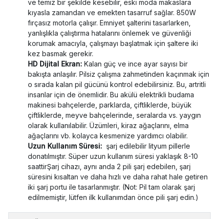
ve temiz bir şekilde kesebilir, eski moda makaslara
kıyasla zamandan ve emekten tasarruf sağlar. 850W
fırçasız motorla çalışır. Emniyet şalterini tasarlarken,
yanlışlıkla çalıştırma hatalarını önlemek ve güvenliği
korumak amacıyla, çalışmayı başlatmak için şaltere iki
kez basmak gerekir.
HD Dijital Ekran:
Kalan güç ve ince ayar sayısı bir
bakışta anlaşılır. Pilsiz çalışma zahmetinden kaçınmak için
o sırada kalan pil gücünü kontrol edebilirsiniz. Bu, artritli
insanlar için de önemlidir. Bu akülü elektrikli budama
makinesi bahçelerde, parklarda, çiftliklerde, büyük
çiftliklerde, meyve bahçelerinde, seralarda vs. yaygın
olarak kullanılabilir. Üzümleri, kiraz ağaçlarını, elma
ağaçlarını vb. kolayca kesmenize yardımcı olabilir.
Uzun Kullanım Süresi:
şarj edilebilir lityum pillerle
donatılmıştır. Süper uzun kullanım süresi yaklaşık 8-10
saattirŞarj cihazı, aynı anda 2 pili şarj edebilen, şarj
süresini kısaltan ve daha hızlı ve daha rahat hale getiren
iki şarj portu ile tasarlanmıştır. (Not: Pil tam olarak şarj
edilmemiştir, lütfen ilk kullanımdan önce pili şarj edin.)