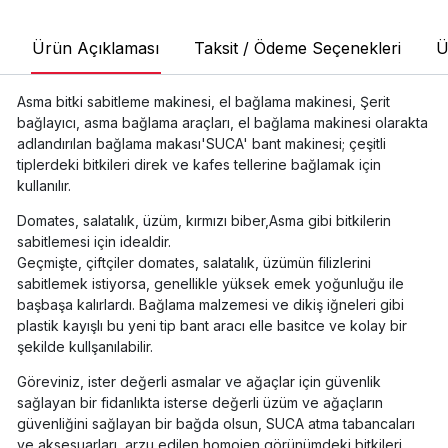
Ürün Açıklaması
Taksit / Ödeme Seçenekleri
Ü
Asma bitki sabitleme makinesi, el bağlama makinesi, Şerit
bağlayıcı, asma bağlama araçları, el bağlama makinesi olarakta
adlandırılan bağlama makası'SUCA' bant makinesi; çeşitli
tiplerdeki bitkileri direk ve kafes tellerine bağlamak için
kullanılır.
Domates, salatalık, üzüm, kırmızı biber,Asma gibi bitkilerin
sabitlemesi için idealdir.
Geçmişte, çiftçiler domates, salatalık, üzümün filizlerini
sabitlemek istiyorsa, genellikle yüksek emek yoğunluğu ile
başbaşa kalırlardı. Bağlama malzemesi ve dikiş iğneleri gibi
plastik kayışlı bu yeni tip bant aracı elle basitce ve kolay bir
şekilde kullşanılabilir.
Göreviniz, ister değerli asmalar ve ağaçlar için güvenlik
sağlayan bir fidanlıkta isterse değerli üzüm ve ağaçların
güvenliğini sağlayan bir bağda olsun, SUCA atma tabancaları
ve aksesuarları, arzu edilen homojen görünümdeki bitkileri