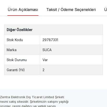
Ürün Açıklaması
Taksit / Ödeme Seçenekleri
Ü
Diğer Özellikler
Stok Kodu
29787331
Marka
SUCA
Stok Durumu
Var
Garanti (Yıl)
2
Zentra Elektronik Dış Ticaret Limited Şirketi
resmi satış sitesidir. Şirketimizin satışını yaptığı
ürünler, resmi dağıtıcı ve yetkili servis