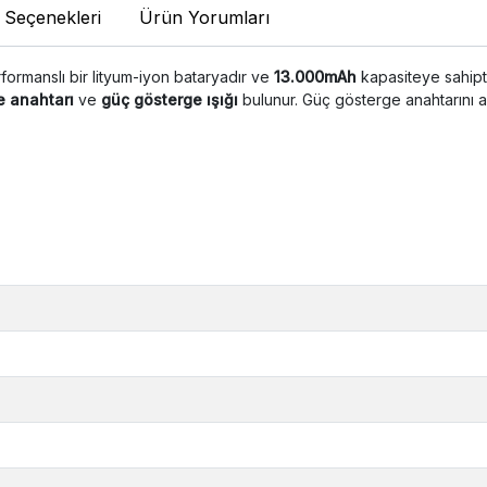
 Seçenekleri
Ürün Yorumları
rformanslı bir lityum-iyon bataryadır ve
13.000mAh
kapasiteye sahipti
e anahtarı
ve
güç gösterge ışığı
bulunur. Güç gösterge anahtarını aç