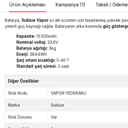
Ürün Açıklaması
Kampanya (1)
Taksit / Ödeme
Batarya,
Sublue Vapor
su altı scooterı için tasarlanmış yüksek pe
yeterli güç kaynağı sağlar. Bataryanın arka kısmında
güç gösterg
Kapasite:
13.000mAh
Nominal voltaj:
33.6V
Batarya ağırlığı:
3kg
Enerji:
384.8Wh
Şarj ortam sıcaklığı:
5-40 ?
Standart şarj süresi:
3 saat
Diğer Özellikler
Stok Kodu
VAPOR-YEDEKAKU
Marka
Sublue
Stok Durumu
Var