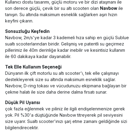
Kullanıcı dostu tasarımı, güçlü motoru ve bir dizi ataşmanı ile
son derece güçlü, çevik bir su altı scooterı olan
Navbow
ile
tanışın. Su altında maksimum esneklik sağlarken aşırı hızın
keyfini çıkarın.
Sonsuzluğu Keşfedin
Navbow, 2m/s'ye kadar 3 kademeli hıza sahip en güçlü Sublue
sualtı scooterlarından biridir. Gelişmiş ve patentli su geçirmez
pillerimiz ile 40m derinliğe kadar inebilir ve kesintisiz kullanım
ile 60 dakikaya kadar dayanabilir.
Tek Elle Kullanım Seçeneği
Dünyanın ilk çift motorlu su altı scooter'ı, tek elle çalışmayı
destekleyerek size su altında maksimum esneklik sağlar.
Navbow, D-ring tokası ve vücudunuzu ekipmana bağlayan bir
çekme halatı ile size daha derine dalma fırsatı sunar.
Düşük Pil Uyarısı
çok fazla eğlenmek ve piliniz ile ilgili endişelenmenize gerek
yok. Pil %30'a düştüğünde Navbow titreyerek pil seviyesini
size uyarır. Sualtı scooter'ınızı şarj etme zamanı geldiğinde sizi
bilgilendirecektir.