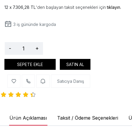
7.306,28 TL
'den başlayan taksit seçenekleri için
tıklayın.
3
iş gününde kargoda
-
+
SEPETE EKLE
SATIN AL
Satıcıya Danış
Ürün Açıklaması
Taksit / Ödeme Seçenekleri
Ü