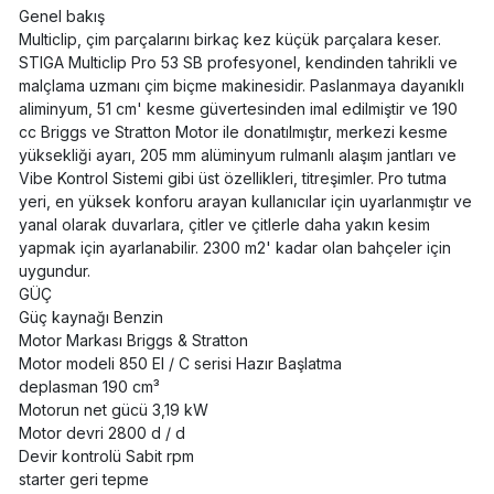
Genel bakış
Multiclip, çim parçalarını birkaç kez küçük parçalara keser.
STIGA Multiclip Pro 53 SB profesyonel, kendinden tahrikli ve
malçlama uzmanı çim biçme makinesidir. Paslanmaya dayanıklı
aliminyum, 51 cm' kesme güvertesinden imal edilmiştir ve 190
cc Briggs ve Stratton Motor ile donatılmıştır, merkezi kesme
yüksekliği ayarı, 205 mm alüminyum rulmanlı alaşım jantları ve
Vibe Kontrol Sistemi gibi üst özellikleri, titreşimler. Pro tutma
yeri, en yüksek konforu arayan kullanıcılar için uyarlanmıştır ve
yanal olarak duvarlara, çitler ve çitlerle daha yakın kesim
yapmak için ayarlanabilir. 2300 m2' kadar olan bahçeler için
uygundur.
GÜÇ
Güç kaynağı Benzin
Motor Markası Briggs & Stratton
Motor modeli 850 EI / C serisi Hazır Başlatma
deplasman 190 cm³
Motorun net gücü 3,19 kW
Motor devri 2800 d / d
Devir kontrolü Sabit rpm
starter geri tepme