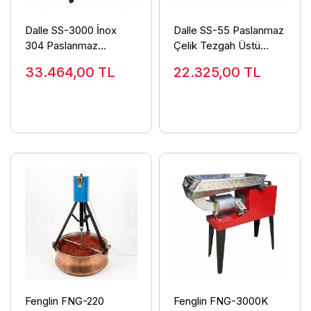
Dalle SS-3000 İnox
Dalle SS-55 Paslanmaz
304 Paslanmaz
Çelik Tezgah Üstü
Profesyonel Salça
Salça Makinası 220 Volt
33.464,00
TL
22.325,00
TL
Makinası 3 Hp 220 Volt
Fenglin FNG-220
Fenglin FNG-3000K