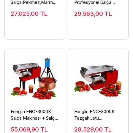
Salça,Pekmez,Marmela
Profesyonel Salça
t Karıştırma Makinası
Makinası 3 Hp 220 Volt
27.025,00
TL
29.563,00
TL
Fenglin FNG-3000K
Fenglin FNG-3000K
Salça Makinası + Salça
TezgahÜstü
Karıştırma Makinalı Set
Profesyonel Salça
55.069,90
TL
28.529,00
TL
Makinası 3 Hp 220 Volt