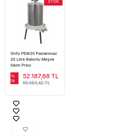
Grifo PEW20 Paslanmaz
20 Litre Balonlu Meyve
Sıkım Presi
52.187,68
TL
%
19
65.083,42 TL