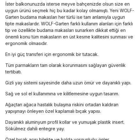
İster balkonunuzda isterse meyve bahçenizde olsun size en
uygun ürünü seçmek hiç bu kadar kolay olmamıştı. Yeni WOLF-
Garten budama makasları her türlü ise tam anlamıyla uygun
tipte makaslardır. WOLF-Garten farklı kullanım alanları için farklı
tip ve özellikte budama makasları sunarken dikkat ettiği en
önemli konu tüm makasların en üst kesme kalitesini sunması ve
ergonomik olmasıdır.
En iyi güç transferi için ergonomik bir tutacak.
Tüm parmakların tam olarak korunmasını sağlayan güvenlik
tertibatı.
Gizli yay sistemi sayesinde daha uzun ömür ve dayanıklı yapı.
Sağ ve sol el kullanımına ve kilitlemesine uygun tasarım.
Ağaçtan ağaca hastalık bulaşma riskini ortadan kaldıran
yapışmayı önleyen özel kaplamalı bıçak yapısı.
Dayanıklı aluminyum profil kollar ve yumuşak plastik insert.
Sökülmez dahili entegre yay.
Özel bıçak açısı bilekte ve kolda yorgunluğu önler.