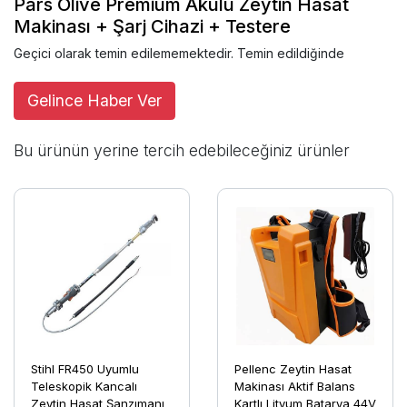
Pars Olive Premium Akülü Zeytin Hasat
Makinası + Şarj Cihazi + Testere
Geçici olarak temin edilememektedir. Temin edildiğinde
Gelince Haber Ver
Bu ürünün yerine tercih edebileceğiniz ürünler
Stihl FR450 Uyumlu
Pellenc Zeytin Hasat
Teleskopik Kancalı
Makinası Aktif Balans
Zeytin Hasat Şanzımanı
Kartlı Lityum Batarya 44V