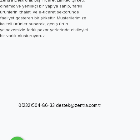
Zentra Elektronik Dış Ticaret Limited Şirketi,
dinamik ve yenilikçi bir yapıya sahip, farklı
ürünlerin ithalatı ve e-ticaret sektöründe
faaliyet gösteren bir şirkettir. Müşterilerimize
kaliteli ürünler sunarak, geniş ürün
yelpazemizle farklı pazar yerlerinde etkileyici
bir varlık oluşturuyoruz.
0(232)504-86-33
destek@zentra.com.tr