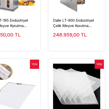
T-195 Endüstriyel
Dalle LT-900 Endüstriyel
Meyve Kurutma
Çelik Meyve Kurutma
si 28 Büyük Tepsi
Makinesi
250,00
TL
248.959,00
TL