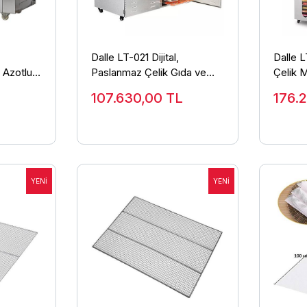
Dalle LT-021 Dijital,
Dalle L
 Azotlu
Paslanmaz Çelik Gıda ve
Çelik 
i 220
Meyve Kurutma Makinesi
Makine
107.630,00
TL
176.
60 Katmanlı