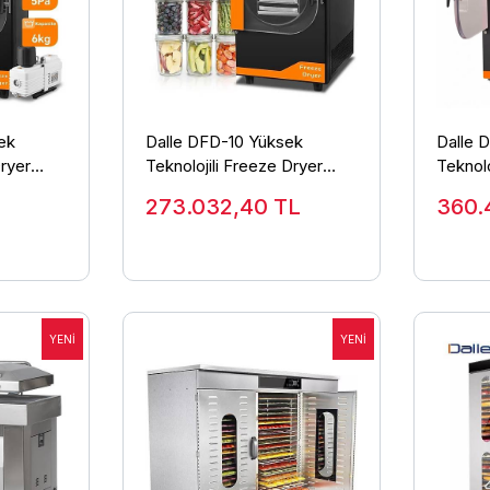
ek
Dalle DFD-10 Yüksek
Dalle 
Dryer
Teknolojili Freeze Dryer
Teknolo
Fırını
Dondurarak Kurutma Fırını -
Dondura
L
273.032,40
TL
360.
Liyofilizatör
Liyofili