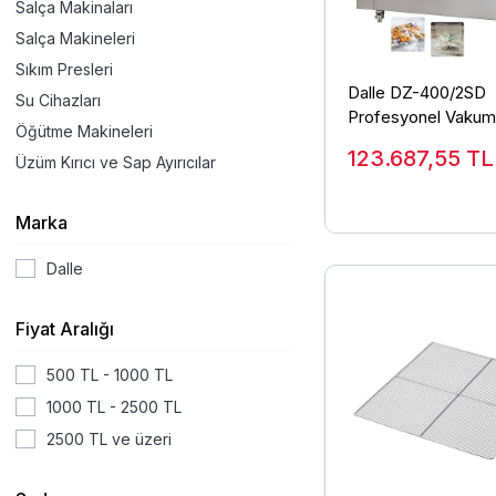
Salça Makinaları
Salça Makineleri
Sıkım Presleri
Dalle DZ-400/2SD
Su Cihazları
Profesyonel Vakum
Öğütme Makineleri
Paketleme Makines
123.687,55
TL
Üzüm Kırıcı ve Sap Ayırıcılar
Volt
Marka
Dalle
Fiyat Aralığı
500 TL - 1000 TL
1000 TL - 2500 TL
2500 TL ve üzeri