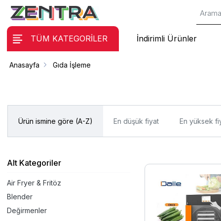
TÜM KATEGORİLER
İndirimli Ürünler
Anasayfa
Gıda İşleme
Ürün ismine göre (A-Z)
En düşük fiyat
En yüksek fi
Alt Kategoriler
Air Fryer & Fritöz
Blender
Değirmenler