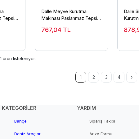
ma
Dalle Meyve Kurutma
Dalle S
z Tepsi
Makinası Paslanmaz Tepsi
Kurutm
49x37 cm
767,04
TL
878,
1
ürün listeleniyor.
1
2
3
4
›
KATEGORİLER
YARDIM
Bahçe
Sipariş Takibi
Deniz Araçları
Arıza Formu