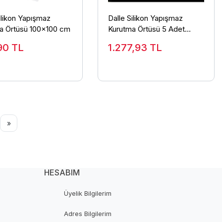
ilikon Yapışmaz
Dalle Silikon Yapışmaz
a Örtüsü 100x100 cm
Kurutma Örtüsü 5 Adet
(BPA/PTFE İçermez)
90
TL
1.277,93
TL
40x38 cm
»
HESABIM
Üyelik Bilgilerim
Adres Bilgilerim