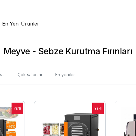
En Yeni Ürünler
Meyve - Sebze Kurutma Fırınları
yat
Çok satanlar
En yeniler