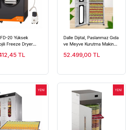
DFD-20 Yüksek
Dalle Dijital, Paslanmaz Gıda
jili Freeze Dryer
ve Meyve Kurutma Makinesi
rak Kurutma Fırını -
32 Tepsili
412,45
TL
52.499,00
TL
zatör