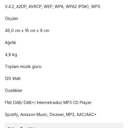
V.4.2, A2DP, AVRCP, WEP, WPA, WPA2 (PSK), WPS
Ölçüler
46,0 cm x 16 cm x 9 cm
Ağırlık
4,8 kg
Toplam müzik gücü
120 Watt
Özellikler
FM/ DAB/ DAB+/ Internetradio/ MP3 CD Player
Spotify, Amazon Music, Dezeer, MP3, AAC/AAC+