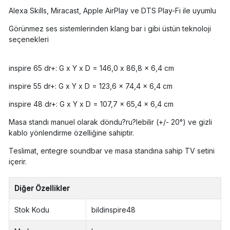
Alexa Skills, Miracast, Apple AirPlay ve DTS Play-Fi ile uyumlu
Görünmez ses sistemlerinden klang bar i gibi üstün teknoloji
seçenekleri
inspire 65 dr+: G x Y x D = 146,0 x 86,8 x 6,4 cm
inspire 55 dr+: G x Y x D = 123,6 x 74,4 x 6,4 cm
inspire 48 dr+: G x Y x D = 107,7 x 65,4 x 6,4 cm
Masa standı manuel olarak döndu?ru?lebilir (+/- 20°) ve gizli
kablo yönlendirme özelliğine sahiptir.
Teslimat, entegre soundbar ve masa standına sahip TV setini
içerir.
Diğer Özellikler
Stok Kodu
bildinspire48