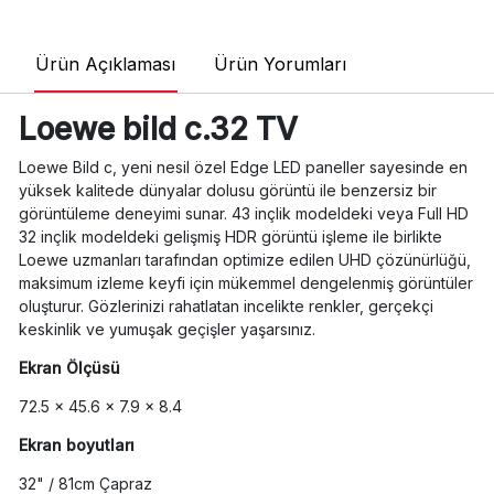
Ürün Açıklaması
Ürün Yorumları
Loewe bild c.32 TV
Loewe Bild c, yeni nesil özel Edge LED paneller sayesinde en
yüksek kalitede dünyalar dolusu görüntü ile benzersiz bir
görüntüleme deneyimi sunar. 43 inçlik modeldeki veya Full HD
32 inçlik modeldeki gelişmiş HDR görüntü işleme ile birlikte
Loewe uzmanları tarafından optimize edilen UHD çözünürlüğü,
maksimum izleme keyfi için mükemmel dengelenmiş görüntüler
oluşturur. Gözlerinizi rahatlatan incelikte renkler, gerçekçi
keskinlik ve yumuşak geçişler yaşarsınız.
Ekran Ölçüsü
72.5 x 45.6 x 7.9 x 8.4
Ekran boyutları
32" / 81cm Çapraz