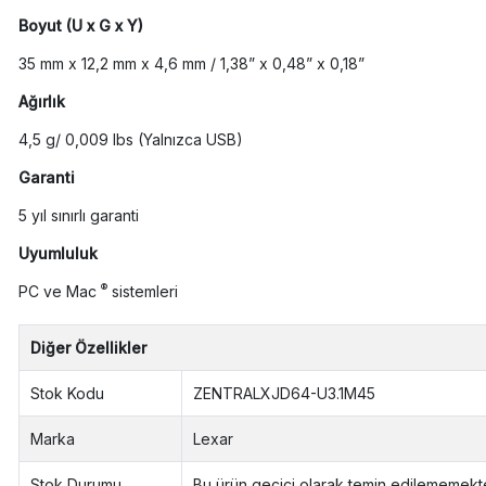
Boyut (U x G x Y)
35 mm x 12,2 mm x 4,6 mm / 1,38” x 0,48” x 0,18”
Ağırlık
4,5 g/ 0,009 lbs (Yalnızca USB)
Garanti
5 yıl sınırlı garanti
Uyumluluk
®
PC ve Mac
sistemleri
Diğer Özellikler
Stok Kodu
ZENTRALXJD64-U3.1M45
Marka
Lexar
Stok Durumu
Bu ürün geçici olarak temin edilememekte