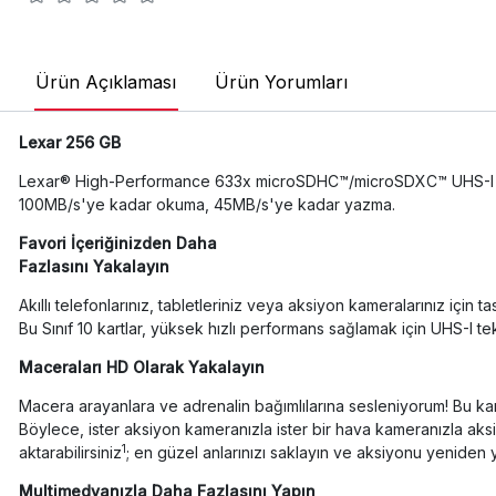
Ürün Açıklaması
Ürün Yorumları
Lexar 256 GB
Lexar® High-Performance 633x microSDHC™/microSDXC™ UHS-I 
100MB/s'ye kadar okuma, 45MB/s'ye kadar yazma.
Favori İçeriğinizden Daha
Fazlasını Yakalayın
Akıllı telefonlarınız, tabletleriniz veya aksiyon kameralarınız 
Bu Sınıf 10 kartlar, yüksek hızlı performans sağlamak için UHS-I tek
Maceraları HD Olarak Yakalayın
Macera arayanlara ve adrenalin bağımlılarına sesleniyorum! Bu ka
Böylece, ister aksiyon kameranızla ister bir hava kameranızla aks
1
aktarabilirsiniz
; en güzel anlarınızı saklayın ve aksiyonu yeniden 
Multimedyanızla Daha Fazlasını Yapın