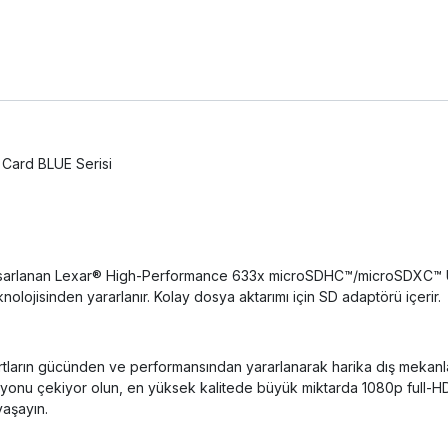
Card BLUE Serisi
için tasarlanan Lexar® High-Performance 633x microSDHC™/microSDXC™ 
nolojisinden yararlanır. Kolay dosya aktarımı için SD adaptörü içerir.
rtların gücünden ve performansından yararlanarak harika dış mekanlar
iyonu çekiyor olun, en yüksek kalitede büyük miktarda 1080p full-HD
yaşayın.