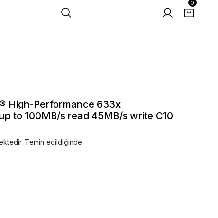
0
® High-Performance 633x
up to 100MB/s read 45MB/s write C10
ektedir. Temin edildiğinde