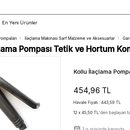
En Yeni Ürünler
Pompaları
İlaçlama Makinası Sarf Malzeme ve Aksesuarlar
Gar
çlama Pompası Tetik ve Hortum Ko
Kollu İlaçlama Pomp
454,96 TL
Havale Fiyatı : 443,59 TL
45,50 TL
'den başlayan ta
3
iş gününde kargoda