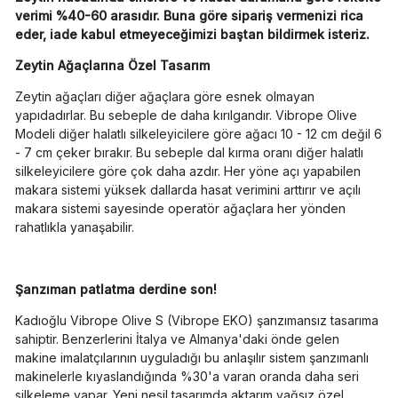
verimi %40-60 arasıdır. Buna göre sipariş vermenizi rica
eder, iade kabul etmeyeceğimizi baştan bildirmek isteriz.
Zeytin Ağaçlarına Özel Tasarım
Zeytin ağaçları diğer ağaçlara göre esnek olmayan
yapıdadırlar. Bu sebeple de daha kırılgandır. Vibrope Olive
Modeli diğer halatlı silkeleyicilere göre ağacı 10 - 12 cm değil 6
- 7 cm çeker bırakır. Bu sebeple dal kırma oranı diğer halatlı
silkeleyicilere göre çok daha azdır. Her yöne açı yapabilen
makara sistemi yüksek dallarda hasat verimini arttırır ve açılı
makara sistemi sayesinde operatör ağaçlara her yönden
rahatlıkla yanaşabilir.
Şanzıman patlatma derdine son!
Kadıoğlu Vibrope Olive S (Vibrope EKO) şanzımansız tasarıma
sahiptir. Benzerlerini İtalya ve Almanya'daki önde gelen
makine imalatçılarının uyguladığı bu anlaşılır sistem şanzımanlı
makinelerle kıyaslandığında %30'a varan oranda daha seri
silkeleme yapar. Yeni nesil tasarımda aktarım yağsız özel