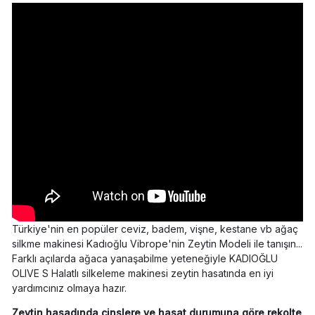
Türkiye'nin en popüler ceviz, badem, vişne, kestane vb ağaç
silkme makinesi Kadıoğlu Vibrope'nin Zeytin Modeli ile tanışın...
Farklı açılarda ağaca yanaşabilme yeteneğiyle KADIOĞLU
OLIVE S Halatlı silkeleme makinesi zeytin hasatında en iyi
yardımcınız olmaya hazır.
Zeytin hasadında cinslere ve hasat durumuna göre rekolte