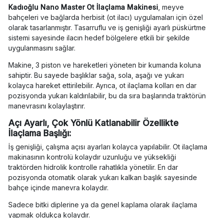
Kadıoğlu Nano Master Ot İlaçlama Makinesi
, meyve
bahçeleri ve bağlarda herbisit (ot ilacı) uygulamaları için özel
olarak tasarlanmıştır. Tasarruflu ve iş genişliği ayarlı püskürtme
sistemi sayesinde ilacın hedef bölgelere etkili bir şekilde
uygulanmasını sağlar.
Makine, 3 piston ve hareketleri yöneten bir kumanda koluna
sahiptir. Bu sayede başlıklar sağa, sola, aşağı ve yukarı
kolayca hareket ettirilebilir. Ayrıca, ot ilaçlama kolları en dar
pozisyonda yukarı kaldırılabilir, bu da sıra başlarında traktörün
manevrasını kolaylaştırır.
Açı Ayarlı, Çok Yönlü Katlanabilir Özellikte
İlaçlama Başlığı:
İş genişliği, çalışma açısı ayarları kolayca yapılabilir. Ot ilaçlama
makinasının kontrolü kolaydır uzunluğu ve yüksekliği
traktörden hidrolik kontrolle rahatlıkla yönetilir. En dar
pozisyonda otomatik olarak yukarı kalkan başlık sayesinde
bahçe içinde manevra kolaydır.
Sadece bitki diplerine ya da genel kaplama olarak ilaçlama
yapmak oldukça kolaydır.