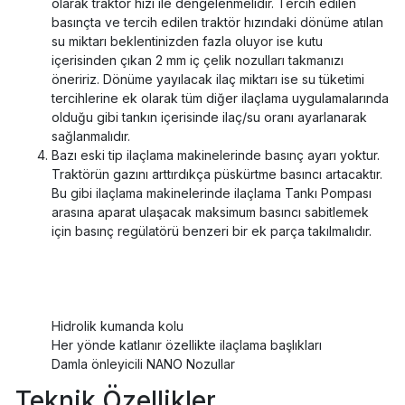
olarak traktör hızı ile dengelenmelidir. Tercih edilen
basınçta ve tercih edilen traktör hızındaki dönüme atılan
su miktarı beklentinizden fazla oluyor ise kutu
içerisinden çıkan 2 mm iç çelik nozulları takmanızı
öneririz. Dönüme yayılacak ilaç miktarı ise su tüketimi
tercihlerine ek olarak tüm diğer ilaçlama uygulamalarında
olduğu gibi tankın içerisinde ilaç/su oranı ayarlanarak
sağlanmalıdır.
Bazı eski tip ilaçlama makinelerinde basınç ayarı yoktur.
Traktörün gazını arttırdıkça püskürtme basıncı artacaktır.
Bu gibi ilaçlama makinelerinde ilaçlama Tankı Pompası
arasına aparat ulaşacak maksimum basıncı sabitlemek
için basınç regülatörü benzeri bir ek parça takılmalıdır.
Hidrolik kumanda kolu
Her yönde katlanır özellikte ilaçlama başlıkları
Damla önleyicili NANO Nozullar
Teknik Özellikler