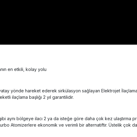
nın en etkili, kolay yolu
ay yönde hareket ederek sirkülasyon sağlayan Elektrojet İlaçlama Cih
tli ilaçlama başlığı 2 yıl garantilidir.
gibi aynı bölgeye ilacı 2 ya da isteğe göre daha çok kez ulaştırma pren
rbo Atomizerlere ekonomik ve verimli bir alternatiftir. Üstelik çok dah