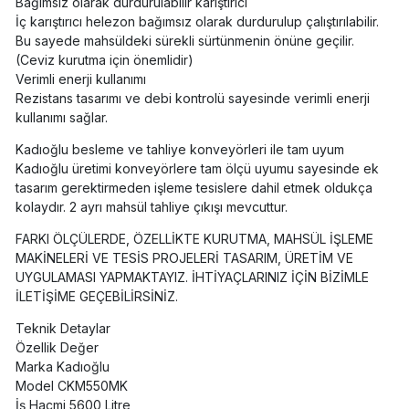
Bağımsız olarak durdurulabilir karıştırıcı
İç karıştırıcı helezon bağımsız olarak durdurulup çalıştırılabilir.
Bu sayede mahsüldeki sürekli sürtünmenin önüne geçilir.
(Ceviz kurutma için önemlidir)
Verimli enerji kullanımı
Rezistans tasarımı ve debi kontrolü sayesinde verimli enerji
kullanımı sağlar.
Kadıoğlu besleme ve tahliye konveyörleri ile tam uyum
Kadıoğlu üretimi konveyörlere tam ölçü uyumu sayesinde ek
tasarım gerektirmeden işleme tesislere dahil etmek oldukça
kolaydır. 2 ayrı mahsül tahliye çıkışı mevcuttur.
FARKI ÖLÇÜLERDE, ÖZELLİKTE KURUTMA, MAHSÜL İŞLEME
MAKİNELERİ VE TESİS PROJELERİ TASARIM, ÜRETİM VE
UYGULAMASI YAPMAKTAYIZ. İHTİYAÇLARINIZ İÇİN BİZİMLE
İLETİŞİME GEÇEBİLİRSİNİZ.
Teknik Detaylar
Özellik Değer
Marka Kadıoğlu
Model CKM550MK
İş Hacmi 5600 Litre