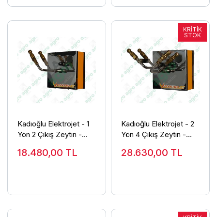
Kadıoğlu Elektrojet - 1
Kadıoğlu Elektrojet - 2
Yön 2 Çıkış Zeytin -
Yön 4 Çıkış Zeytin -
Meyve Modeli
Meyve Modeli
18.480,00
TL
28.630,00
TL
Pulverizatörü (Damla
Pulverizatörü
Önleyicisiz)