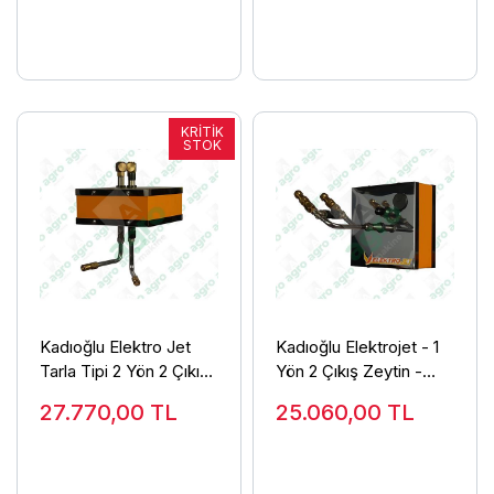
Kadıoğlu Elektro Jet
Kadıoğlu Elektrojet - 1
Tarla Tipi 2 Yön 2 Çıkış
Yön 2 Çıkış Zeytin -
İlaçlama Makinesi
Meyve Modeli
27.770,00
TL
25.060,00
TL
Pulverizatörü