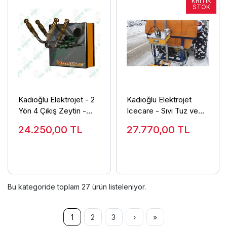
Kadıoğlu Elektrojet - 2
Kadıoğlu Elektrojet
Yön 4 Çıkış Zeytin -
Icecare - Sıvı Tuz ve
Meyve Modeli
Buz Çözücü Solüsyon
24.250,00
TL
27.770,00
TL
Pulverizatörü (Damla
Makinesi
Önleyicisiz)
Bu kategoride toplam
27
ürün listeleniyor.
1
2
3
›
»