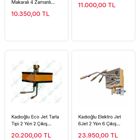
Makaralı 4 Zamanlı
11.000,00
TL
İlaçlama Makinesi 25
10.350,00
TL
Metre Hortumlu
Kadıoğlu Eco Jet Tarla
Kadıoğlu Elektro Jet
Tipi 2 Yön 2 Çıkış
6Jet 2 Yön 6 Çıkış
İlaçlama Makinesi
İlaçlama Makinesi
20.200,00
TL
23.950,00
TL
(Damla Önleyicisiz)
(Damla Önleyicisiz)