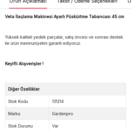
Ürün Açıklaması
Taksit / Ödeme Seçenekleri
Ü
Veta İlaçlama Makinesi Ayarlı Püskürtme Tabancası 45 cm
Yüksek kaliteli yedek parçalar, satış öncesi ve sonrası destek
ile ürün memnuniyetini garanti ediyoruz.
Keyifli Alışverişler !
Diğer Özellikler
Stok Kodu
131214
Marka
Gardenpro
Stok Durumu
Var