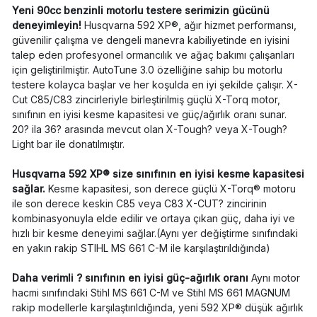
Yeni 90cc benzinli motorlu testere serimizin gücünü
deneyimleyin!
Husqvarna 592 XP®, ağır hizmet performansı,
güvenilir çalışma ve dengeli manevra kabiliyetinde en iyisini
talep eden profesyonel ormancılık ve ağaç bakımı çalışanları
için geliştirilmiştir. AutoTune 3.0 özelliğine sahip bu motorlu
testere kolayca başlar ve her koşulda en iyi şekilde çalışır. X-
Cut C85/C83 zincirleriyle birleştirilmiş güçlü X-Torq motor,
sınıfının en iyisi kesme kapasitesi ve güç/ağırlık oranı sunar.
20? ila 36? arasında mevcut olan X-Tough? veya X-Tough?
Light bar ile donatılmıştır.
Husqvarna 592 XP® size sınıfının en iyisi kesme kapasitesi
sağlar.
Kesme kapasitesi, son derece güçlü X-Torq® motoru
ile son derece keskin C85 veya C83 X-CUT? zincirinin
kombinasyonuyla elde edilir ve ortaya çıkan güç, daha iyi ve
hızlı bir kesme deneyimi sağlar.(Aynı yer değiştirme sınıfındaki
en yakın rakip STIHL MS 661 C-M ile karşılaştırıldığında)
Daha verimli ? sınıfının en iyisi güç-ağırlık oranı
Aynı motor
hacmi sınıfındaki Stihl MS 661 C-M ve Stihl MS 661 MAGNUM
rakip modellerle karşılaştırıldığında, yeni 592 XP® düşük ağırlık