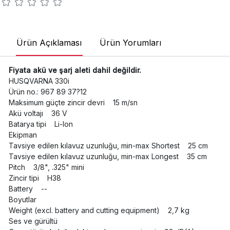
Ürün Açıklaması
Ürün Yorumları
Fiyata akü ve şarj aleti dahil değildir.
HUSQVARNA 330i
Ürün no.: 967 89 37?12
Maksimum güçte zincir devri 15 m/sn
Akü voltajı 36 V
Batarya tipi Li-Ion
Ekipman
Tavsiye edilen kılavuz uzunluğu, min-max Shortest 25 cm
Tavsiye edilen kılavuz uzunluğu, min-max Longest 35 cm
Pitch 3/8", .325" mini
Zincir tipi H38
Battery --
Boyutlar
Weight (excl. battery and cutting equipment) 2,7 kg
Ses ve gürültü