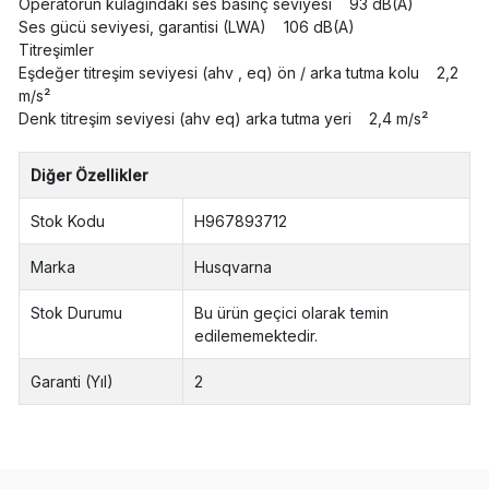
Operatörün kulağındaki ses basınç seviyesi 93 dB(A)
Ses gücü seviyesi, garantisi (LWA) 106 dB(A)
Titreşimler
Eşdeğer titreşim seviyesi (ahv , eq) ön / arka tutma kolu 2,2
m/s²
Denk titreşim seviyesi (ahv eq) arka tutma yeri 2,4 m/s²
Diğer Özellikler
Stok Kodu
H967893712
Marka
Husqvarna
Stok Durumu
Bu ürün geçici olarak temin
edilememektedir.
Garanti (Yıl)
2