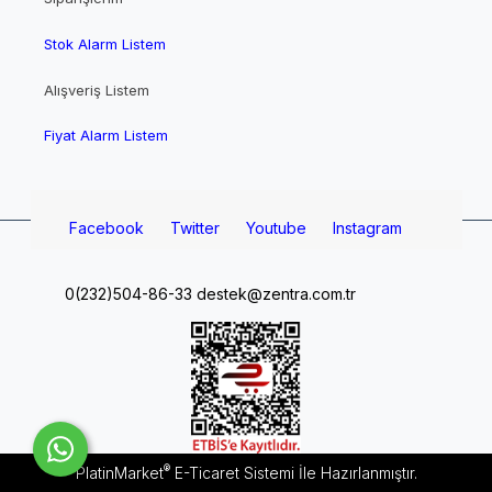
Stok Alarm Listem
Alışveriş Listem
Fiyat Alarm Listem
Facebook
Twitter
Youtube
Instagram
0(232)504-86-33
destek@zentra.com.tr
®
PlatinMarket
E-Ticaret Sistemi
İle Hazırlanmıştır.