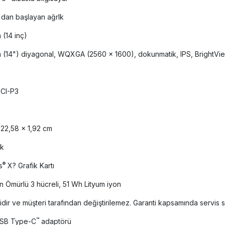
'dan başlayan ağrlk
 (14 inç)
 (14") diyagonal, WQXGA (2560 x 1600), dokunmatik, IPS, BrightVi
CI-P3
 22,58 x 1,92 cm
ik
®
s
X? Grafik Kartı
 Ömürlü 3 hücreli, 51 Wh Lityum iyon
lidir ve müşteri tarafından değiştirilemez. Garanti kapsamında servis s
™
SB Type-C
adaptörü