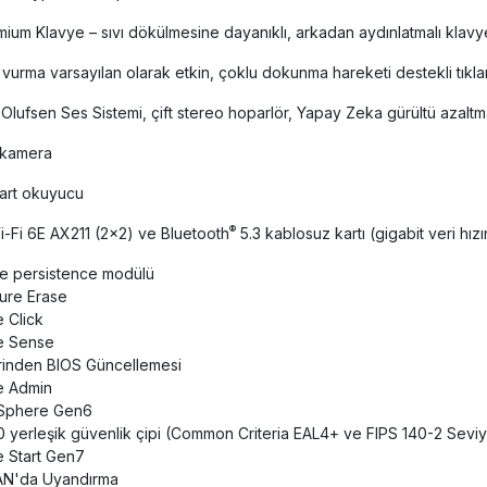
ium Klavye – sıvı dökülmesine dayanıklı, arkadan aydınlatmalı klav
 vurma varsayılan olarak etkin, çoklu dokunma hareketi destekli tıkl
Olufsen Ses Sistemi, çift stereo hoparlör, Yapay Zeka gürültü azaltma i
 kamera
 kart okuyucu
®
-Fi 6E AX211 (2x2) ve Bluetooth
5.3 kablosuz kartı (gigabit veri hız
e persistence modülü
ure Erase
 Click
e Sense
rinden BIOS Güncellemesi
e Admin
Sphere Gen6
 yerleşik güvenlik çipi (Common Criteria EAL4+ ve FIPS 140-2 Seviye 
 Start Gen7
N'da Uyandırma