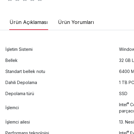
Ürün Açıklaması
Ürün Yorumları
İşletim Sistemi
Window
Bellek
32 GB 
Standart bellek notu
6400 MT
Dahili Depolama
1 TB PC
Depolama türü
SSD
®
Intel
C
İşlemci
parçacı
İşlemci ailesi
13. Nesil
®
Performans teknolojisi
Intel
E