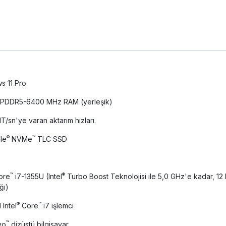
s 11 Pro
LPDDR5-6400 MHz RAM (yerleşik)
/sn'ye varan aktarım hızları.
®
™
Ie
NVMe
TLC SSD
™
®
ore
i7-1355U (Intel
Turbo Boost Teknolojisi ile 5,0 GHz'e kadar, 12 
ğı)
®
™
 Intel
Core
i7 işlemci
™
vo
dizüstü bilgisayar