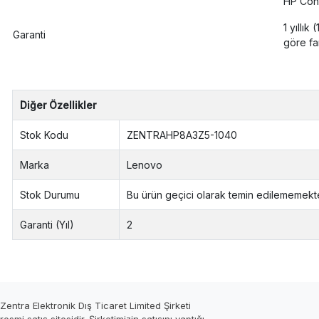
HP Conn
1 yıllık
Garanti
göre far
Diğer Özellikler
Stok Kodu
ZENTRAHP8A3Z5-1040
Marka
Lenovo
Stok Durumu
Bu ürün geçici olarak temin edilememekte
Garanti (Yıl)
2
Zentra Elektronik Dış Ticaret Limited Şirketi
resmi satış sitesidir. Şirketimizin satışını yaptığı