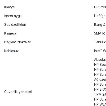
Klavye
HP Prem
İşaret aygıtı
Hafifçe
Ses özellikleri
Bang & 
Kamera
5MP IR
Bağlantı Noktaları
1 akıllı
®
Kablosuz
Intel
Wi
Absolut
HP Sec
HP Sure
HP Sur
Ağ üze
HP Sur
HP BIO
Güvenlik yönetimi
TPM 2.0
HP Sure
HP WLA