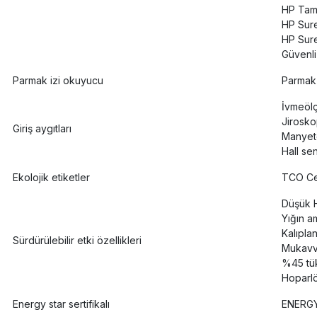
HP Tam
HP Sur
HP Sur
Güvenli
Parmak izi okuyucu
Parmak 
İvmeöl
Jirosk
Giriş aygıtları
Manyet
Hall se
Ekolojik etiketler
TCO Ce
Düşük 
Yığın a
Kalıpla
Sürdürülebilir etki özellikleri
Mukavva
%45 tük
Hoparlö
Energy star sertifikalı
ENERG