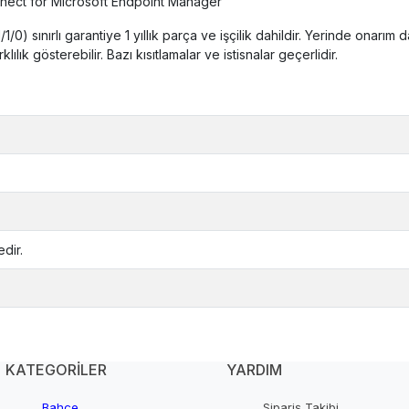
ect for Microsoft Endpoint Manager
 (1/1/0) sınırlı garantiye 1 yıllık parça ve işçilik dahildir. Yerinde onarı
klılık gösterebilir. Bazı kısıtlamalar ve istisnalar geçerlidir.
dir.
KATEGORİLER
YARDIM
Bahçe
Sipariş Takibi