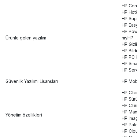
HP Con
HP Hot
HP Supp
HP Eas
HP Pow
Ürünle gelen yazılım
myHP
HP Gizli
HP Bildi
HP PC 
HP Sma
HP Ser
Güvenlik Yazılımı Lisansları
HP Mobi
HP Clie
HP Sürüc
HP Clien
HP Manag
Yönetim özellikleri
HP Image
HP Patch
HP Clo