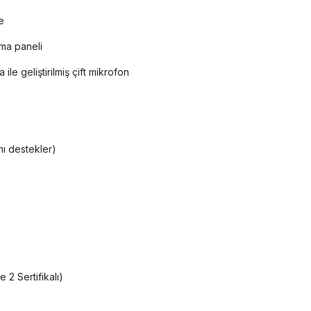
ye
ama paneli
le geliştirilmiş çift mikrofon
ını destekler)
2 Sertifikalı)