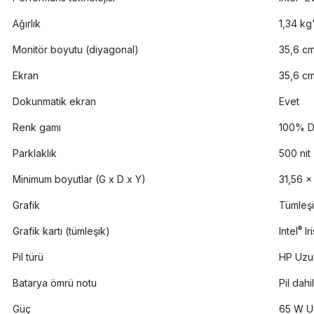
Ağırlık
1,34 kg
Monitör boyutu (diyagonal)
35,6 cm
Ekran
35,6 cm
Dokunmatik ekran
Evet
Renk gamı
100% D
Parklaklık
500 nit
Minimum boyutlar (G x D x Y)
31,56 x
Grafik
Tümleş
®
Grafik kartı (tümleşik)
Intel
Iri
Pil türü
HP Uzun
Batarya ömrü notu
Pil dahi
Güç
65 W U