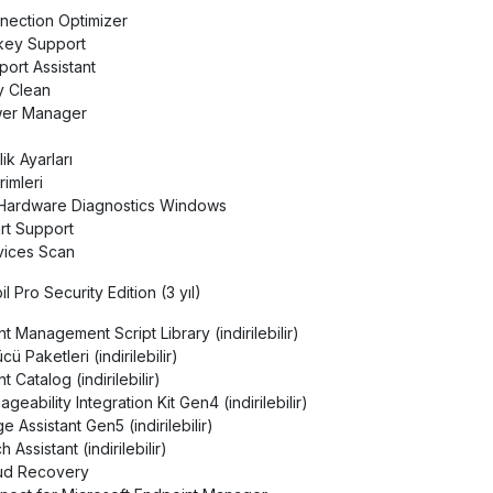
nection Optimizer
key Support
ort Assistant
y Clean
er Manager
lik Ayarları
rimleri
Hardware Diagnostics Windows
rt Support
vices Scan
l Pro Security Edition (3 yıl)
nt Management Script Library (indirilebilir)
ü Paketleri (indirilebilir)
t Catalog (indirilebilir)
eability Integration Kit Gen4 (indirilebilir)
 Assistant Gen5 (indirilebilir)
 Assistant (indirilebilir)
ud Recovery