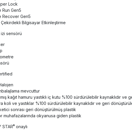
per Lock
e Run Gen5
e Recover Gen5
 Çekirdekli Bilgisayar Etkinleştirme
izi sensörü
çer
op
ometre
nsörü
rtified
Halojen
mbalajlama mevcuttur
nmış kağıt hamuru yastıklı iç kutu %100 sürdürülebilir kaynaklıdır ve ge
 koli ve yastıklar %100 sürdürülebilir kaynaklıdır ve geri dönüştürüle
etici sonrası geri dönüştürülmüş plastik
r muhafazalarında okyanusa giden plastik
®
Y STAR
onaylı