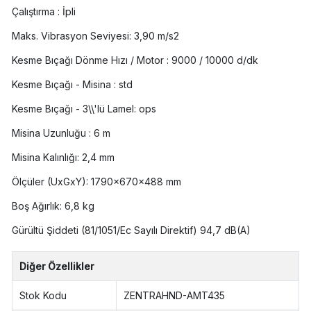
Çalıştırma :
İpli
Maks. Vibrasyon Seviyesi:
3,90 m/s2
Kesme Bıçağı Dönme Hızı / Motor :
9000 / 10000 d/dk
Kesme Bıçağı - Misina :
std
Kesme Bıçağı - 3\\'lü Lamel:
ops
Misina Uzunluğu :
6 m
Misina Kalınlığı:
2,4 mm
Ölçüler (UxGxY):
1790x670x488 mm
Boş Ağırlık:
6,8 kg
Gürültü Şiddeti (81/1051/Ec Sayılı Direktif)
94,7 dB(A)
Diğer Özellikler
Stok Kodu
ZENTRAHND-AMT435