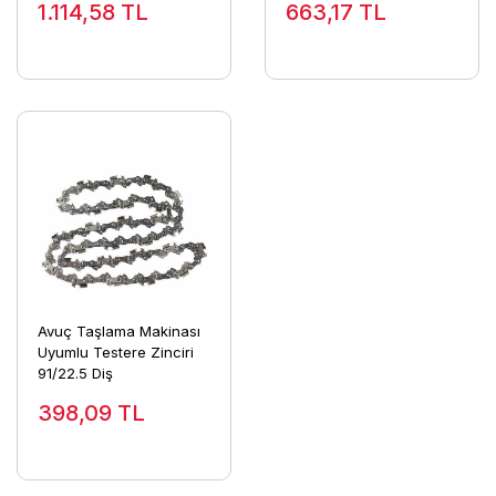
1.114,58
TL
663,17
TL
Avuç Taşlama Makinası
Uyumlu Testere Zinciri
91/22.5 Diş
398,09
TL