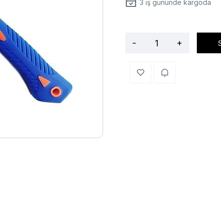
3
iş gününde kargoda
-
+