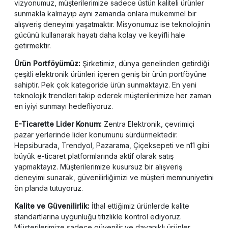
vizyonumuz, müşterilerimize sadece üstün kaliteli ürünler
sunmakla kalmayıp aynı zamanda onlara mükemmel bir
alışveriş deneyimi yaşatmaktır. Misyonumuz ise teknolojinin
gücünü kullanarak hayatı daha kolay ve keyifli hale
getirmektir.
Ürün Portföyümüz:
Şirketimiz, dünya genelinden getirdiği
çeşitli elektronik ürünleri içeren geniş bir ürün portföyüne
sahiptir. Pek çok kategoride ürün sunmaktayız. En yeni
teknolojik trendleri takip ederek müşterilerimize her zaman
en iyiyi sunmayı hedefliyoruz.
E-Ticarette Lider Konum:
Zentra Elektronik, çevrimiçi
pazar yerlerinde lider konumunu sürdürmektedir.
Hepsiburada, Trendyol, Pazarama, Çiçeksepeti ve n11 gibi
büyük e-ticaret platformlarında aktif olarak satış
yapmaktayız. Müşterilerimize kusursuz bir alışveriş
deneyimi sunarak, güvenilirliğimizi ve müşteri memnuniyetini
ön planda tutuyoruz.
Kalite ve Güvenilirlik:
İthal ettiğimiz ürünlerde kalite
standartlarına uygunluğu titizlikle kontrol ediyoruz.
Müşterilerimize sadece güvenilir ve dayanıklı ürünler