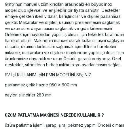
Grifo'nun manuel üzüm kırıcıları arasındaki en büyük inox
model olup işlevsel ve erişilebilir bir fiyata sahiptir. Destekler
emaye çelikten iken vidalar, karıştırıcılar ve dişliler paslanmaz
çeliktir. Makaralar ve dişliler, üzümün preslenmesini sağlamak
ve uzun süre dayanmasını sağlamak ve gıda kirlenmesini
Önlemek için naylondan yapılmış olması için tekerlek tarafından
hareket ettirilir. Makinenin manuel olarak kullanılmasını sağlayan
el çarkı, üzümün kırılmasını sağlamak için dÖnme hareketini
miksere, makaralara ve dişlilere (naylondan yapılmış) iletir. Tüm
ürünlerimize dayanıklı ve uzun Ömürlü garanti veriyoruz. Özel
destekler, silindirlerin birkaç milimetreye ayarlanmasını sağlar.
EV İçİ KULLANIM İçİN PMN MODELİNİ SEçİNİZ.
paslanmaz çelik hazne 950 × 600 mm
naylon silindirler 280 mm
üZüM PATLATMA MAKİNESİ NEREDE KULLANILIR ?
üzüm patlatma işlemi, şarap, şıra, pekmez yapımı Öncesi olması