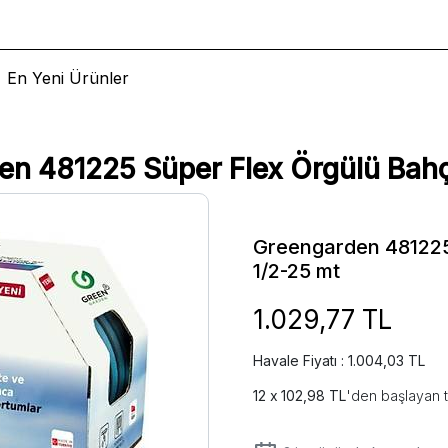
En Yeni Ürünler
en 481225 Süper Flex Örgülü Bah
Greengarden 481225
1/2-25 mt
1.029,77 TL
Havale Fiyatı : 1.004,03 TL
102,98 TL
'den başlayan t