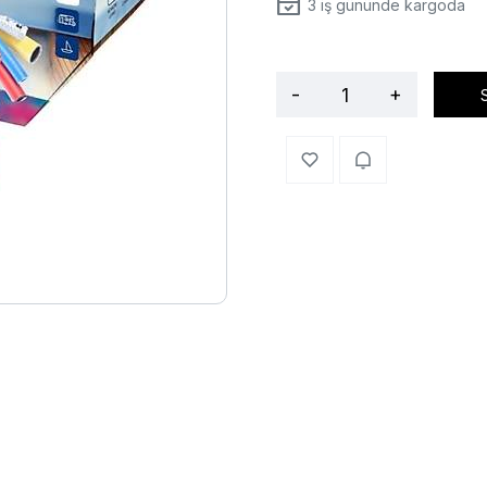
3
iş gününde kargoda
-
+