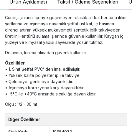
Ürün Açıklaması
Taksit / Ödeme Seçenekleri
Ü
Güneş ışınlarını içeriye geçirmeyen, elastik alt kat her türlü iklim
şartlarına ve aşınmaya dayanıklı şeffaf üst kat, iç basınca
direnci artıran yüksek mukavemetli sentetik iplik takviyeden
üretilir. Her türlü sulama işlerinde güvenle kullanılılır. Kaygan iç
yüzeyi ve kimyasal yapısı sayesinde yosun tutmaz.
Dolanma, kırılma olmadan güvenli kullanım
Özellikler
• 1. Sınıf Şeffaf PVC’ den imal edilmiştir.
• Yüksek kalite polyester ip ile takviye
• Çekmeye, gerilmeye dayanıklıdır.
• Aşınmaya korozyona karşı dayanıklıldır.
• -5°C ile +40°C arasında sıcaklığa dayanıklıdır.
Ölçü : 1/2 - 30 mt
Diğer Özellikler
Stok Kodu
10654979