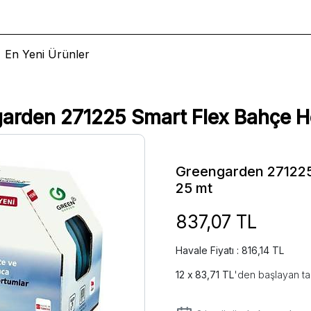
En Yeni Ürünler
arden 271225 Smart Flex Bahçe 
Greengarden 271225
25 mt
837,07 TL
Havale Fiyatı : 816,14 TL
83,71 TL
'den başlayan ta