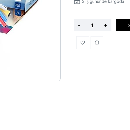
3
iş gününde kargoda
-
+