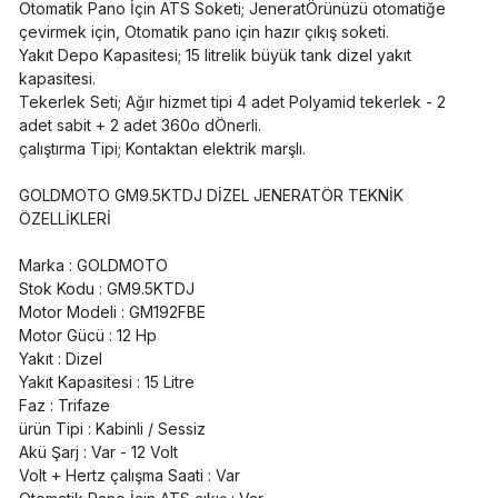
Otomatik Pano İçin ATS Soketi; JeneratÖrünüzü otomatiğe
çevirmek için, Otomatik pano için hazır çıkış soketi.
Yakıt Depo Kapasitesi; 15 litrelik büyük tank dizel yakıt
kapasitesi.
Tekerlek Seti; Ağır hizmet tipi 4 adet Polyamid tekerlek - 2
adet sabit + 2 adet 360o dÖnerli.
çalıştırma Tipi; Kontaktan elektrik marşlı.
GOLDMOTO GM9.5KTDJ DİZEL JENERATÖR TEKNİK
ÖZELLİKLERİ
Marka : GOLDMOTO
Stok Kodu : GM9.5KTDJ
Motor Modeli : GM192FBE
Motor Gücü : 12 Hp
Yakıt : Dizel
Yakıt Kapasitesi : 15 Litre
Faz : Trifaze
ürün Tipi : Kabinli / Sessiz
Akü Şarj : Var - 12 Volt
Volt + Hertz çalışma Saati : Var