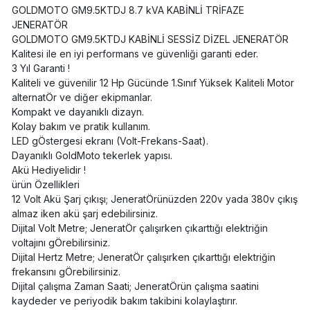
GOLDMOTO GM9.5KTDJ 8.7 kVA KABİNLİ TRİFAZE
JENERATÖR
GOLDMOTO GM9.5KTDJ KABİNLİ SESSİZ DİZEL JENERATÖR
Kalitesi ile en iyi performans ve güvenliği garanti eder.
3 Yıl Garanti !
Kaliteli ve güvenilir 12 Hp Gücünde 1.Sınıf Yüksek Kaliteli Motor
alternatÖr ve diğer ekipmanlar.
Kompakt ve dayanıklı dizayn.
Kolay bakım ve pratik kullanım.
LED gÖstergesi ekranı (Volt-Frekans-Saat).
Dayanıklı GoldMoto tekerlek yapısı.
Akü Hediyelidir !
ürün Özellikleri
12 Volt Akü Şarj çıkışı; JeneratÖrünüzden 220v yada 380v çıkış
almaz iken akü şarj edebilirsiniz.
Dijital Volt Metre; JeneratÖr çalışırken çıkarttığı elektriğin
voltajını gÖrebilirsiniz.
Dijital Hertz Metre; JeneratÖr çalışırken çıkarttığı elektriğin
frekansını gÖrebilirsiniz.
Dijital çalışma Zaman Saati; JeneratÖrün çalışma saatini
kaydeder ve periyodik bakım takibini kolaylaştırır.