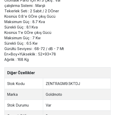
Otomatik Pano İçin ATS çıkış : Var
çalıştırma Sistemi : Marşlı
Tekerlek Seti : 2 Sabit / 2 DÖner
Kosinüs 0.8'e GÖre çıkış Gücü
Maksimum Güç : 8.7 Kva
Sürekli Güç : 8.1 Kva
Kosinüs 1'e GÖre çıkış Gücü
Maksimum Güç : 7 Kw
Sürekli Güç : 6.5 Kw
Gürültü Seviyesi : 68-72 / dB - 7 Mt
En×Boy×Yükseklik : 52x93x78
Ağırlık : 168 Kg
Diğer Özellikler
Stok Kodu
ZENTRAGM9.5KTDJ
Marka
Goldmoto
Stok Durumu
Var