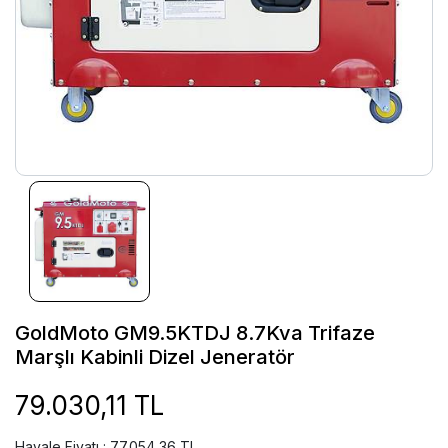
GoldMoto GM9.5KTDJ 8.7Kva Trifaze
Marşlı Kabinli Dizel Jeneratör
79.030,11 TL
Havale Fiyatı : 77.054,36 TL