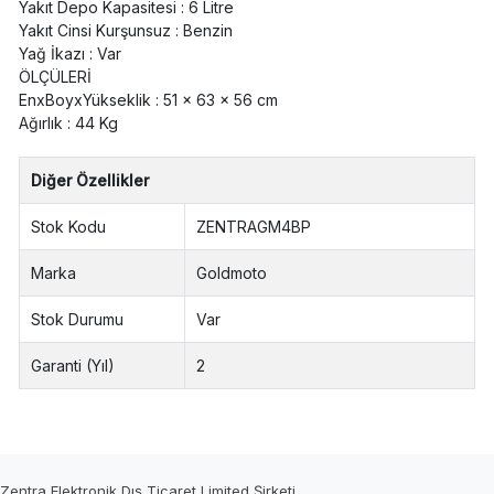
Yakıt Depo Kapasitesi : 6 Litre
Yakıt Cinsi Kurşunsuz : Benzin
Yağ İkazı : Var
ÖLÇÜLERİ
EnxBoyxYükseklik : 51 x 63 x 56 cm
Ağırlık : 44 Kg
Diğer Özellikler
Stok Kodu
ZENTRAGM4BP
Marka
Goldmoto
Stok Durumu
Var
Garanti (Yıl)
2
Zentra Elektronik Dış Ticaret Limited Şirketi