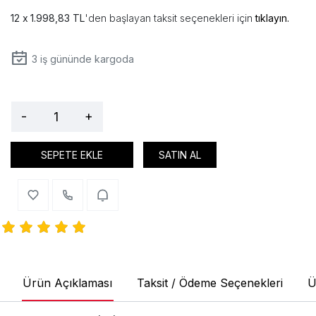
1.998,83 TL
'den başlayan taksit seçenekleri için
tıklayın.
3
iş gününde kargoda
-
+
SEPETE EKLE
SATIN AL
Ürün Açıklaması
Taksit / Ödeme Seçenekleri
Ü