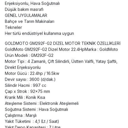
Enjeksiyonlu, Hava Soğutmalı
Düşük bakım masrafı
GENEL UYGULAMALAR
Bahçe ve Tarım Makinaları
Tekneler
Her türlü endüstriyel kullanıma uygun
GOLDMOTO GM292F-G2 DİZEL MOTOR TEKNİK ÖZELLİKLERİ
GoldMoto GM292F-G2 Dizel Motor 22.4HpMarka : GoldMoto
Ürün Modeli : GM292F-G2
Motor Tipi : 4 Zamanlı, Çift Silindirli, Üstten Valfli, Yatay Şaftlı,
Direkt Enjeksiyonlu
Motor Gücü : 22.4hp / 16.5kw
Devir sayısı : 3600 (d/dak.)
Silindir Hacmi : 997 cc
Çap x Strok : 92x75 mm
Krank Mili : Konik Kısa
Ateşleme Sistemi : Elektronik Ateşlemeli
Soğutma Sistemi : Hava Soğutmalı
Çalıştırma : Marşlı
Yakıt Tüketimi : 4,1 (Lt / Saat)
Yakıt Depo Kapasitesi : 7 Litre