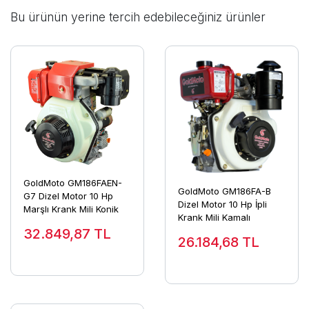
Bu ürünün yerine tercih edebileceğiniz ürünler
GoldMoto GM186FAEN-
GoldMoto GM186FA-B
G7 Dizel Motor 10 Hp
Dizel Motor 10 Hp İpli
Marşlı Krank Mili Konik
Krank Mili Kamalı
32.849,87
TL
26.184,68
TL