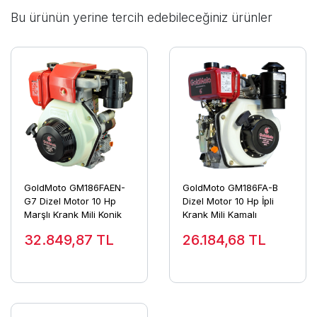
Bu ürünün yerine tercih edebileceğiniz ürünler
GoldMoto GM186FAEN-
GoldMoto GM186FA-B
G7 Dizel Motor 10 Hp
Dizel Motor 10 Hp İpli
Marşlı Krank Mili Konik
Krank Mili Kamalı
32.849,87
TL
26.184,68
TL