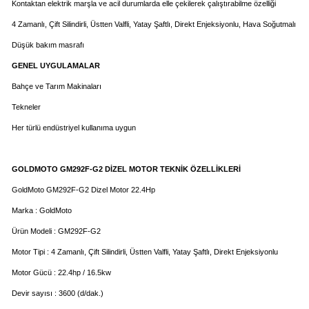
Kontaktan elektrik marşla ve acil durumlarda elle çekilerek çalıştırabilme özelliği
4 Zamanlı, Çift Silindirli, Üstten Valfli, Yatay Şaftlı, Direkt Enjeksiyonlu, Hava Soğutmalı
Düşük bakım masrafı
GENEL UYGULAMALAR
Bahçe ve Tarım Makinaları
Tekneler
Her türlü endüstriyel kullanıma uygun
GOLDMOTO GM292F-G2 DİZEL MOTOR TEKNİK ÖZELLİKLERİ
GoldMoto GM292F-G2 Dizel Motor 22.4Hp
Marka : GoldMoto
Ürün Modeli : GM292F-G2
Motor Tipi : 4 Zamanlı, Çift Silindirli, Üstten Valfli, Yatay Şaftlı, Direkt Enjeksiyonlu
Motor Gücü : 22.4hp / 16.5kw
Devir sayısı : 3600 (d/dak.)