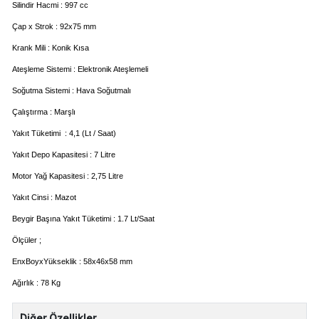
Silindir Hacmi : 997 cc
Çap x Strok : 92x75 mm
Krank Mili : Konik Kısa
Ateşleme Sistemi : Elektronik Ateşlemeli
Soğutma Sistemi : Hava Soğutmalı
Çalıştırma : Marşlı
Yakıt Tüketimi : 4,1 (Lt / Saat)
Yakıt Depo Kapasitesi : 7 Litre
Motor Yağ Kapasitesi : 2,75 Litre
Yakıt Cinsi : Mazot
Beygir Başına Yakıt Tüketimi : 1.7 Lt/Saat
Ölçüler ;
EnxBoyxYükseklik : 58x46x58 mm
Ağırlık : 78 Kg
Diğer Özellikler