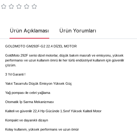
Ürün Açıklaması
Ürün Yorumları
GOLDMOTO GM292F-G2 22.4 DİZEL MOTOR
GoldMoto 292F serisi dizel motorlar, düşük bakım masrafı ve emisyonu, yüksek
performansı ve uzun kullanım ömrü ile her türlü endüstriyel kullanım için güvenilir
çözüm.
3 Yıl Garanti !
Yakıt Tasarrufu Düşük Emisyon Yüksek Güç
Yağ pompası ile cebri yağlama
Otomatik İp Sarma Mekanizması
Kaliteli ve güvenilir 22,4 Hp Gücünde 1.Sınıf Yüksek Kaliteli Motor
Kompakt ve dayanıklı dizayn
Kolay kullanım, yüksek performans ve uzun ömür