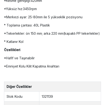
*Kesme genişliği:420mm
*Yüksüz hız:3450rpm
*Merkezi ayar: 25-80mm ile 5 yükseklik pozisyonu
* Toplama çantası: 40L Plastik
*Tekerlekler: ön 150 mm; arka 220 mm(kapaklı PP tekerlekler)
* Katlanır Kol
Özellikleri
*Hafif ve Taşınabilir
*Emniyet Kolu Kilit Kapatma Anahtarı
Diğer Özellikler
Stok Kodu
1321139