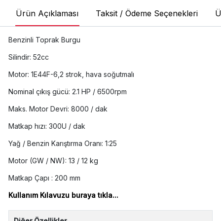
Ürün Açıklaması
Taksit / Ödeme Seçenekleri
Ü
Benzinli Toprak Burgu
Silindir: 52cc
Motor: 1E44F-6,2 strok, hava soğutmalı
Nominal çıkış gücü: 2.1 HP / 6500rpm
Maks. Motor Devri: 8000 / dak
Matkap hızı: 300U / dak
Yağ / Benzin Karıştırma Oranı: 1:25
Motor (GW / NW): 13 / 12 kg
Matkap Çapı : 200 mm
Kullanım Kılavuzu buraya tıkla...
Diğer Özellikler