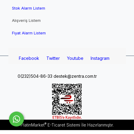
Stok Alarm Listem
Alışveriş Listem
Fiyat Alarm Listem
Facebook
Twitter
Youtube
Instagram
0(232)504-86-33
destek@zentra.com.tr
®
PlatinMarket
E-Ticaret Sistemi
İle Hazırlanmıştır.